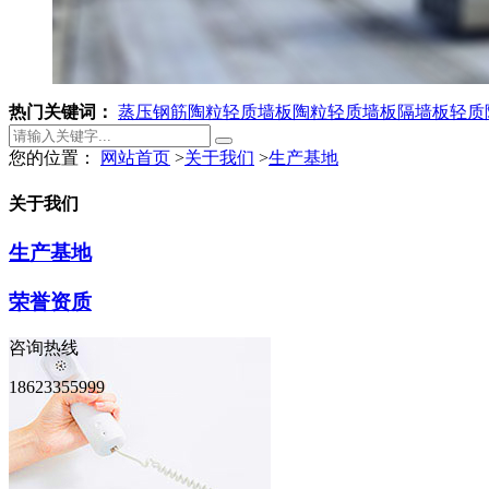
热门关键词：
蒸压钢筋陶粒轻质墙板
陶粒轻质墙板
隔墙板
轻质
您的位置：
网站首页
>
关于我们
>
生产基地
关于我们
生产基地
荣誉资质
咨询热线
18623355999